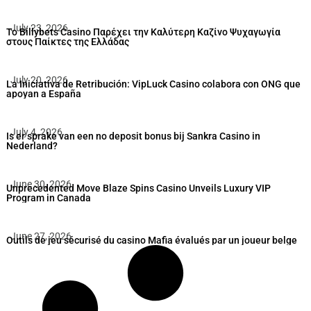
July 23, 2026
Το Billybets Casino Παρέχει την Καλύτερη Καζίνο Ψυχαγωγία
στους Παίκτες της Ελλάδας
July 20, 2026
La Iniciativa de Retribución: VipLuck Casino colabora con ONG que
apoyan a España
July 4, 2026
Is er sprake van een no deposit bonus bij Sankra Casino in
Nederland?
June 30, 2026
Unprecedented Move Blaze Spins Casino Unveils Luxury VIP
Program in Canada
June 27, 2026
Outils de jeu sécurisé du casino Mafia évalués par un joueur belge